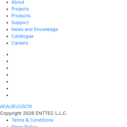
About
Projects
Products
Support
News and Knowledge
Catalogue
Careers
AE
AU
EU
US
CN
Copyright 2026 ENTTEC L.L.C.
Terms & Conditions
Store Policy