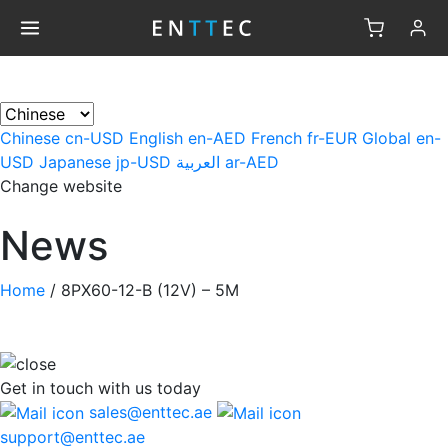
×
Chinese
cn-USD
English
en-AED
French
fr-EUR
Global
en-
USD
Japanese
jp-USD
العربية
ar-AED
Change website
News
Home
/
8PX60-12-B (12V) – 5M
Get in touch
with us today
sales@enttec.ae
support@enttec.ae