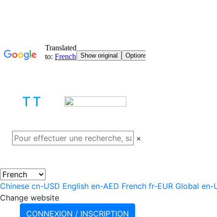
À PROPOS
PROJETS
PROD
×
Chinese
cn-USD
English
en-AED
French
fr-EUR
Global
en-
Change website
CONNEXION / INSCRIPTION