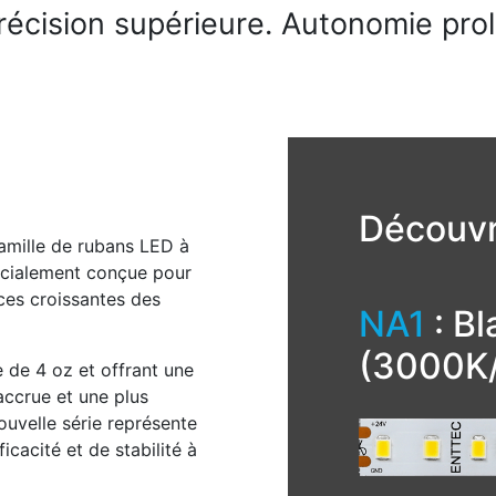
écision supérieure. Autonomie pro
Découvr
famille de rubans LED à
pécialement conçue pour
ces croissantes des
NA1
: B
(3000K
e de 4 oz et offrant une
accrue et une plus
uvelle série représente
cacité et de stabilité à