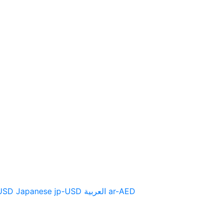
UITS
SOUTIEN
NOUVELLES
USD
Japanese
jp-USD
العربية
ar-AED