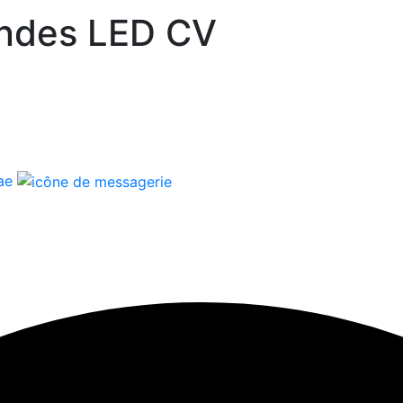
ndes LED CV
.ae